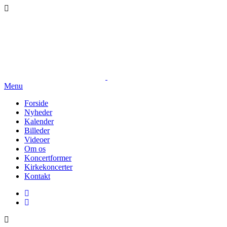
Menu
Forside
Nyheder
Kalender
Billeder
Videoer
Om os
Koncertformer
Kirkekoncerter
Kontakt