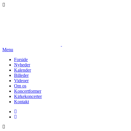
Menu
Forside
Nyheder
Kalender
Billeder
Videoer
Om os
Koncertformer
Kirkekoncerter
Kontakt