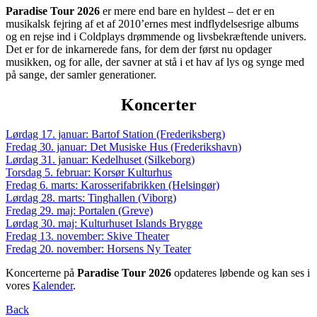
Paradise Tour 2026
er mere end bare en hyldest – det er en
musikalsk fejring af et af 2010’ernes mest indflydelsesrige albums
og en rejse ind i Coldplays drømmende og livsbekræftende univers.
Det er for de inkarnerede fans, for dem der først nu opdager
musikken, og for alle, der savner at stå i et hav af lys og synge med
på sange, der samler generationer.
Koncerter
Lørdag 17. januar: Bartof Station (Frederiksberg)
Fredag 30. januar: Det Musiske Hus (Frederikshavn)
Lørdag 31. januar: Kedelhuset (Silkeborg)
Torsdag 5. februar: Korsør Kulturhus
Fredag 6. marts: Karosserifabrikken (Helsingør)
Lørdag 28. marts: Tinghallen (Viborg)
Fredag 29. maj: Portalen (Greve)
Lørdag 30. maj: Kulturhuset Islands Brygge
Fredag 13. november: Skive Theater
Fredag 20. november: Horsens Ny Teater
Koncerterne på
Paradise Tour 2026
opdateres løbende og kan ses i
vores
Kalender
.
Back