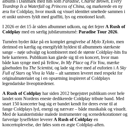
albums i Danmark med hits som
Paradise
,
Charlie Brown
,
Every
Teardrop Is a Waterfall
og
Princess of China
, og markerede en ny
æra for Coldplay, hvor musik og visuel identitet smeltede sammen i
et unikt univers fyldt med graffiti, lys og emotionel kraft.
I 2026 er det 15 år siden albummet udkom, og det fejrer
A Rush of
Coldplay
med en særlig jubilæumsturné:
Paradise Tour 2026
.
Turnéen byder ikke på en komplet gengivelse af
Mylo Xyloto
, men
derimod en kærlig og energifyldt hyldest til albummets stærkeste
sange – nøje udvalgt og kombineret med de største Coldplay-hits fra
hele karrieren. Publikum kan glæde sig til en koncert, hvor man
både kan synge med på
Yellow
,
In My Place
og
Fix You
, mærke
gåsehuden fra
The Scientist
, og lade sig rive med af euforien i
A Sky
Full of Stars
og
Viva la Vida
– alt sammen leveret med respekt for
originalmaterialet og i en opsætning inspireret af Coldplays
legendariske liveoptrædener.
A Rush of Coldplay
har siden 2012 begejstret publikum over hele
landet som Nordens eneste dedikerede Coldplay tribute band. Med
snart 150 koncerter bag sig er bandet kendt for deres evne til at
fange Coldplays lyd, energi og nærvær – både musikalsk og visuelt.
Med de karakteristiske malede instrumenter og scenedekorationer og
farverige lyseffekter leverer
A Rush of Coldplay
en
koncertoplevelse, der føles som en ægte Coldplay-aften.