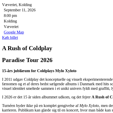
Væveriet, Kolding
September 11, 2026
8:00 pm
Kolding
Væveriet
Google Map
Køb billet
A Rush of Coldplay
Paradise Tour 2026
15-års jubilæum for Coldplays Mylo Xyloto
I 2011 udgav Coldplay det konceptuelle og visuelt eksperimenterend
fænomen og et af deres bedst sælgende albums i Danmark med hits 
visuel identitet smeltede sammen i et unikt univers fyldt med graffiti, 
I 2026 er det 15 år siden albummet udkom, og det fejrer
A Rush of C
Turnéen byder ikke på en komplet gengivelse af
Mylo Xyloto
, men de
karrieren. Publikum kan glæde sig til en koncert, hvor man både kan