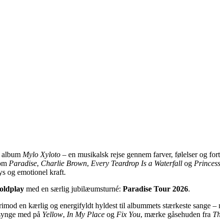
e album
Mylo Xyloto
– en musikalsk rejse gennem farver, følelser og fo
som
Paradise
,
Charlie Brown
,
Every Teardrop Is a Waterfall
og
Princes
lys og emotionel kraft.
oldplay
med en særlig jubilæumsturné:
Paradise Tour 2026
.
rimod en kærlig og energifyldt hyldest til albummets stærkeste sange – 
 synge med på
Yellow
,
In My Place
og
Fix You
, mærke gåsehuden fra
Th