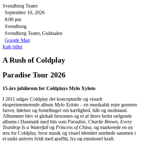
Svendborg Teater
September 10, 2026
8:00 pm
Svendborg
Svendborg Teater, Guldsalen
Google Map
Køb billet
A Rush of Coldplay
Paradise Tour 2026
15-års jubilæum for Coldplays Mylo Xyloto
I 2011 udgav Coldplay det konceptuelle og visuelt
eksperimenterende album
Mylo Xyloto
– en musikalsk rejse gennem
farver, følelser og fortællinger om kærlighed, håb og modstand.
Albummet blev et globalt fænomen og et af deres bedst sælgende
albums i Danmark med hits som
Paradise
,
Charlie Brown
,
Every
Teardrop Is a Waterfall
og
Princess of China
, og markerede en ny
æra for Coldplay, hvor musik og visuel identitet smeltede sammen i
et unikt univers fyldt med graffiti, lys og emotionel kraft.