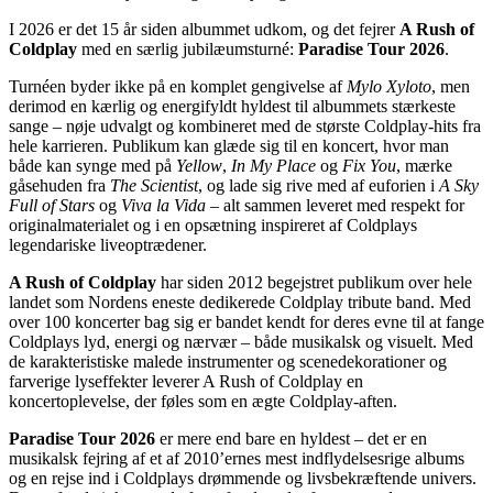
I 2026 er det 15 år siden albummet udkom, og det fejrer
A Rush of
Coldplay
med en særlig jubilæumsturné:
Paradise Tour 2026
.
Turnéen byder ikke på en komplet gengivelse af
Mylo Xyloto
, men
derimod en kærlig og energifyldt hyldest til albummets stærkeste
sange – nøje udvalgt og kombineret med de største Coldplay-hits fra
hele karrieren. Publikum kan glæde sig til en koncert, hvor man
både kan synge med på
Yellow
,
In My Place
og
Fix You
, mærke
gåsehuden fra
The Scientist
, og lade sig rive med af euforien i
A Sky
Full of Stars
og
Viva la Vida
– alt sammen leveret med respekt for
originalmaterialet og i en opsætning inspireret af Coldplays
legendariske liveoptrædener.
A Rush of Coldplay
har siden 2012 begejstret publikum over hele
landet som Nordens eneste dedikerede Coldplay tribute band. Med
over 100 koncerter bag sig er bandet kendt for deres evne til at fange
Coldplays lyd, energi og nærvær – både musikalsk og visuelt. Med
de karakteristiske malede instrumenter og scenedekorationer og
farverige lyseffekter leverer A Rush of Coldplay en
koncertoplevelse, der føles som en ægte Coldplay-aften.
Paradise Tour 2026
er mere end bare en hyldest – det er en
musikalsk fejring af et af 2010’ernes mest indflydelsesrige albums
og en rejse ind i Coldplays drømmende og livsbekræftende univers.