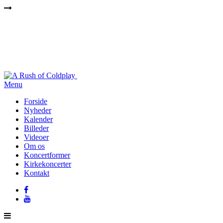
Menu
Forside
Nyheder
Kalender
Billeder
Videoer
Om os
Koncertformer
Kirkekoncerter
Kontakt