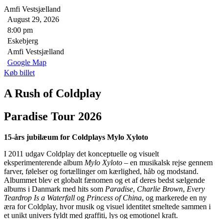
Amfi Vestsjælland
August 29, 2026
8:00 pm
Eskebjerg
Amfi Vestsjælland
Google Map
Køb billet
A Rush of Coldplay
Paradise Tour 2026
15-års jubilæum for Coldplays Mylo Xyloto
I 2011 udgav Coldplay det konceptuelle og visuelt
eksperimenterende album
Mylo Xyloto
– en musikalsk rejse gennem
farver, følelser og fortællinger om kærlighed, håb og modstand.
Albummet blev et globalt fænomen og et af deres bedst sælgende
albums i Danmark med hits som
Paradise
,
Charlie Brown
,
Every
Teardrop Is a Waterfall
og
Princess of China
, og markerede en ny
æra for Coldplay, hvor musik og visuel identitet smeltede sammen i
et unikt univers fyldt med graffiti, lys og emotionel kraft.