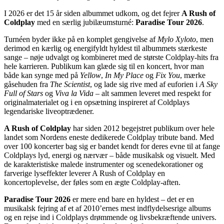
I 2026 er det 15 år siden albummet udkom, og det fejrer
A Rush of
Coldplay
med en særlig jubilæumsturné:
Paradise Tour 2026
.
Turnéen byder ikke på en komplet gengivelse af
Mylo Xyloto
, men
derimod en kærlig og energifyldt hyldest til albummets stærkeste
sange – nøje udvalgt og kombineret med de største Coldplay-hits fra
hele karrieren. Publikum kan glæde sig til en koncert, hvor man
både kan synge med på
Yellow
,
In My Place
og
Fix You
, mærke
gåsehuden fra
The Scientist
, og lade sig rive med af euforien i
A Sky
Full of Stars
og
Viva la Vida
– alt sammen leveret med respekt for
originalmaterialet og i en opsætning inspireret af Coldplays
legendariske liveoptrædener.
A Rush of Coldplay
har siden 2012 begejstret publikum over hele
landet som Nordens eneste dedikerede Coldplay tribute band. Med
over 100 koncerter bag sig er bandet kendt for deres evne til at fange
Coldplays lyd, energi og nærvær – både musikalsk og visuelt. Med
de karakteristiske malede instrumenter og scenedekorationer og
farverige lyseffekter leverer A Rush of Coldplay en
koncertoplevelse, der føles som en ægte Coldplay-aften.
Paradise Tour 2026
er mere end bare en hyldest – det er en
musikalsk fejring af et af 2010’ernes mest indflydelsesrige albums
og en rejse ind i Coldplays drømmende og livsbekræftende univers.