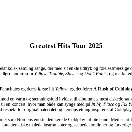
Greatest Hits Tour 2025
elankolsk samling sange, der med sit enkle udtryk og følelsesmæssige
d tidløse numre som
Yellow
,
Trouble
,
Shiver
og
Don’t Panic
, og markered
arachutes og deres første hit
Yellow
, og det fejrer
A Rush of Coldpla
imod en varm og stemningsfuld hyldest til albummets mest elskede san
 til en koncert, hvor man både kan synge med på
In My Place
og
Fix Y
 respekt for originalmaterialet og i en opsætning inspireret af Coldplay
ndet som Nordens eneste dedikerede Coldplay tribute band. Med snart 150
karakteristiske malede instrumenter og scenedekorationer og farverige 