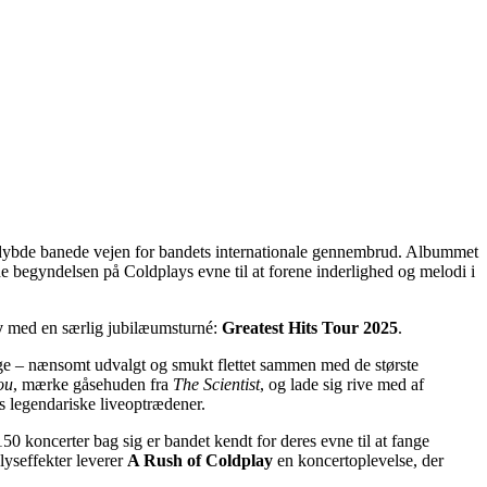
 dybde banede vejen for bandets internationale gennembrud. Albummet
e begyndelsen på Coldplays evne til at forene inderlighed og melodi i
y
med en særlig jubilæumsturné:
Greatest Hits Tour 2025
.
ge – nænsomt udvalgt og smukt flettet sammen med de største
ou
, mærke gåsehuden fra
The Scientist
, og lade sig rive med af
s legendariske liveoptrædener.
 koncerter bag sig er bandet kendt for deres evne til at fange
lyseffekter leverer
A Rush of Coldplay
en koncertoplevelse, der