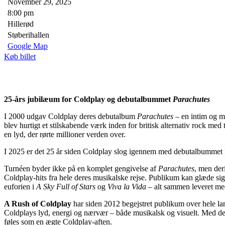
November 29, 2025
8:00 pm
Hillerød
Støberihallen
Google Map
Køb billet
25-års jubilæum for Coldplay og debutalbummet
Parachutes
I 2000 udgav Coldplay deres debutalbum
Parachutes
– en intim og m
blev hurtigt et stilskabende værk inden for britisk alternativ rock me
en lyd, der rørte millioner verden over.
I 2025 er det 25 år siden Coldplay slog igennem med debutalbummet P
Turnéen byder ikke på en komplet gengivelse af
Parachutes
, men der
Coldplay-hits fra hele deres musikalske rejse. Publikum kan glæde sig
euforien i
A Sky Full of Stars
og
Viva la Vida
– alt sammen leveret med
A Rush of Coldplay
har siden 2012 begejstret publikum over hele la
Coldplays lyd, energi og nærvær – både musikalsk og visuelt. Med de 
føles som en ægte Coldplay-aften.