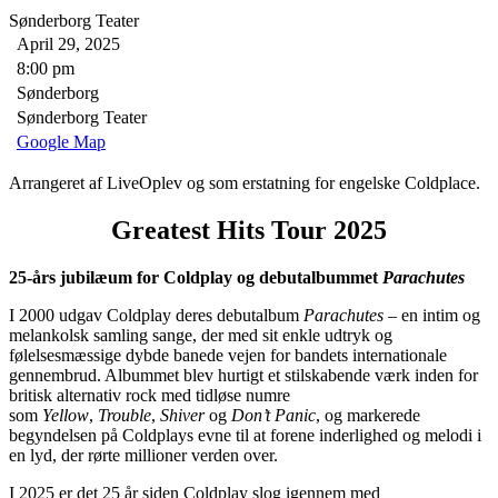
Sønderborg Teater
April 29, 2025
8:00 pm
Sønderborg
Sønderborg Teater
Google Map
Arrangeret af LiveOplev og som erstatning for engelske Coldplace.
Greatest Hits Tour 2025
25-års jubilæum for Coldplay og debutalbummet
Parachutes
I 2000 udgav Coldplay deres debutalbum
Parachutes
– en intim og
melankolsk samling sange, der med sit enkle udtryk og
følelsesmæssige dybde banede vejen for bandets internationale
gennembrud. Albummet blev hurtigt et stilskabende værk inden for
britisk alternativ rock med tidløse numre
som
Yellow
,
Trouble
,
Shiver
og
Don’t Panic
, og markerede
begyndelsen på Coldplays evne til at forene inderlighed og melodi i
en lyd, der rørte millioner verden over.
I 2025 er det 25 år siden Coldplay slog igennem med