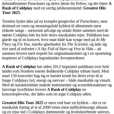
debutalbummet Parachutes og deres første hit
Yellow
, og det fejrer
A
Rush of Coldplay
med en særlig jubilæumsturné:
Greatest Hits
Tour 2025
.
Turnéen byder ikke på en komplet gengivelse af
Parachutes
, men
derimod en varm og stemningsfuld hyldest til albummets mest
elskede sange – nænsomt udvalgt og smukt flettet sammen med de
største Coldplay-hits fra hele deres musikalske rejse. Publikum kan
glæde sig til en koncert, hvor man både kan synge med på
In My
Place
og
Fix You
, mærke gåsehuden fra
The Scientist
, og lade sig
rive med af euforien i
A Sky Full of Stars
og
Viva la Vida
– alt
sammen leveret med respekt for originalmaterialet og i en opsætning
inspireret af Coldplays legendariske liveoptrædener.
A Rush of Coldplay
har siden 2012 begejstret publikum over hele
landet som Nordens eneste dedikerede Coldplay tribute band. Med
snart 150 koncerter bag sig er bandet kendt for deres evne til at
fange Coldplays lyd, energi og nærvær – både musikalsk og visuelt.
Med de karakteristiske malede instrumenter og scenedekorationer og
farverige lyseffekter leverer
A Rush of Coldplay
en
koncertoplevelse, der føles som en ægte Coldplay-aften.
Greatest Hits Tour 2025
er mere end bare en hyldest – det er en
musikalsk fejring af et af 2000’ernes mest indflydelsesrige albums
og en rejse ind i Coldplays drømmende og livsbekræftende univers.