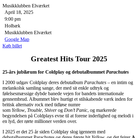
Musikklubben Elværket
April 18, 2025
9:00 pm
Holbæk
Musikklubben Elværket
Google Map
Køb billet
Greatest Hits Tour 2025
25-års jubilæum for Coldplay og debutalbummet
Parachutes
I 2000 udgav Coldplay deres debutalbum
Parachutes
– en intim og
melankolsk samling sange, der med sit enkle udtryk og
følelsesmæssige dybde banede vejen for bandets internationale
gennembrud. Albummet blev hurtigt et stilskabende værk inden for
britisk alternativ rock med tidløse numre
som
Yellow
,
Trouble
,
Shiver
og
Don’t Panic
, og markerede
begyndelsen på Coldplays evne til at forene inderlighed og melodi i
en lyd, der rørte millioner verden over.
I 2025 er det 25 år siden Coldplay slog igennem med
debutalbummet Parachutes og deres første hit
Yellow
, og det fejrer
A