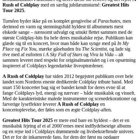
Rush of Coldplay
med en særlig jubilæumsturné:
Greatest Hits
Tour 2025
.
Turnéen byder ikke på en komplet gengivelse af
Parachutes
, men
derimod en varm og stemningsfuld hyldest til albummets mest
elskede sange – nænsomt udvalgt og smukt flettet sammen med de
største Coldplay-hits fra hele deres musikalske rejse. Publikum kan
glæde sig til en koncert, hvor man både kan synge med på
In My
Place
og
Fix You
, mærke gåsehuden fra
The Scientist
, og lade sig
rive med af euforien i
A Sky Full of Stars
og
Viva la Vida
– alt
sammen leveret med respekt for originalmaterialet og i en opsætning
inspireret af Coldplays legendariske liveoptrædener.
A Rush of Coldplay
har siden 2012 begejstret publikum over hele
landet som Nordens eneste dedikerede Coldplay tribute band. Med
snart 150 koncerter bag sig er bandet kendt for deres evne til at
fange Coldplays lyd, energi og nærvær – både musikalsk og visuelt.
Med de karakteristiske malede instrumenter og scenedekorationer og
farverige lyseffekter leverer
A Rush of Coldplay
en
koncertoplevelse, der føles som en ægte Coldplay-aften.
Greatest Hits Tour 2025
er mere end bare en hyldest – det er en
musikalsk fejring af et af 2000’ernes mest indflydelsesrige albums
og en rejse ind i Coldplays drømmende og livsbekræftende univers.
Det er for de inkarnerede fans, for dem der først nu opdager