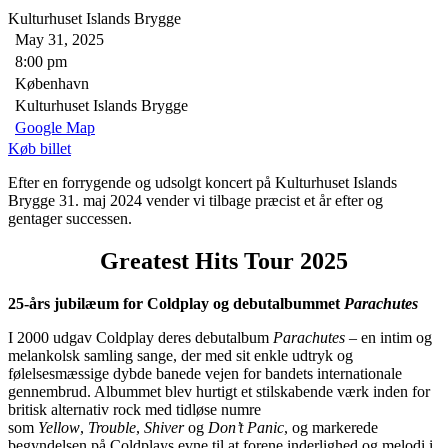
Kulturhuset Islands Brygge
May 31, 2025
8:00 pm
København
Kulturhuset Islands Brygge
Google Map
Køb billet
Efter en forrygende og udsolgt koncert på Kulturhuset Islands
Brygge 31. maj 2024 vender vi tilbage præcist et år efter og
gentager successen.
Greatest Hits Tour 2025
25-års jubilæum for Coldplay og debutalbummet
Parachutes
I 2000 udgav Coldplay deres debutalbum
Parachutes
– en intim og
melankolsk samling sange, der med sit enkle udtryk og
følelsesmæssige dybde banede vejen for bandets internationale
gennembrud. Albummet blev hurtigt et stilskabende værk inden for
britisk alternativ rock med tidløse numre
som
Yellow
,
Trouble
,
Shiver
og
Don’t Panic
, og markerede
begyndelsen på Coldplays evne til at forene inderlighed og melodi i