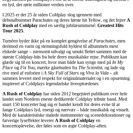
en lyd, der rørte millioner verden over.
I 2025 er det 25 år siden Coldplay slog igennem med
debutalbummet Parachutes og deres første hit
Yellow
, og det fejrer
A
Rush of Coldplay
med en særlig jubilæumsturné:
Greatest Hits
Tour 2025
.
Turnéen byder ikke på en komplet gengivelse af
Parachutes
, men
derimod en varm og stemningsfuld hyldest til albummets mest
elskede sange – nænsomt udvalgt og smukt flettet sammen med de
største Coldplay-hits fra hele deres musikalske rejse. Publikum kan
glæde sig til en koncert, hvor man både kan synge med på
In My
Place
og
Fix You
, mærke gåsehuden fra
The Scientist
, og lade sig
rive med af euforien i
A Sky Full of Stars
og
Viva la Vida
– alt
sammen leveret med respekt for originalmaterialet og i en opsætning
inspireret af Coldplays legendariske liveoptrædener.
A Rush of Coldplay
har siden 2012 begejstret publikum over hele
landet som Nordens eneste dedikerede Coldplay tribute band. Med
snart 150 koncerter bag sig er bandet kendt for deres evne til at
fange Coldplays lyd, energi og nærvær – både musikalsk og visuelt.
Med de karakteristiske malede instrumenter og scenedekorationer og
farverige lyseffekter leverer
A Rush of Coldplay
en
koncertoplevelse, der føles som en ægte Coldplay-aften.