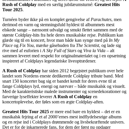
Rush of Coldplay
med en særlig jubilæumsturné:
Greatest Hits
Tour 2025
.
Turnéen byder ikke på en komplet gengivelse af
Parachutes
, men
derimod en varm og stemningsfuld hyldest til albummets mest
elskede sange – nænsomt udvalgt og smukt flettet sammen med de
største Coldplay-hits fra hele deres musikalske rejse. Publikum kan
glæde sig til en koncert, hvor man både kan synge med på
In My
Place
og
Fix You
, mærke gåsehuden fra
The Scientist
, og lade sig
rive med af euforien i
A Sky Full of Stars
og
Viva la Vida
– alt
sammen leveret med respekt for originalmaterialet og i en opsætning
inspireret af Coldplays legendariske liveoptrædener.
A Rush of Coldplay
har siden 2012 begejstret publikum over hele
landet som Nordens eneste dedikerede Coldplay tribute band. Med
snart 150 koncerter bag sig er bandet kendt for deres evne til at
fange Coldplays lyd, energi og nærvær – både musikalsk og visuelt.
Med de karakteristiske malede instrumenter og scenedekorationer og
farverige lyseffekter leverer
A Rush of Coldplay
en
koncertoplevelse, der føles som en ægte Coldplay-aften.
Greatest Hits Tour 2025
er mere end bare en hyldest – det er en
musikalsk fejring af et af 2000’ernes mest indflydelsesrige albums
og en rejse ind i Coldplays drømmende og livsbekræftende univers.
Det er for de inkarnerede fans, for dem der først nu opdager