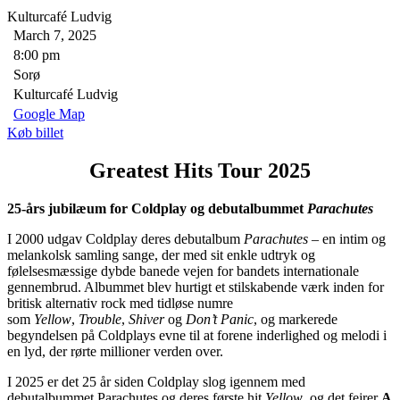
Kulturcafé Ludvig
March 7, 2025
8:00 pm
Sorø
Kulturcafé Ludvig
Google Map
Køb billet
Greatest Hits Tour 2025
25-års jubilæum for Coldplay og debutalbummet
Parachutes
I 2000 udgav Coldplay deres debutalbum
Parachutes
– en intim og
melankolsk samling sange, der med sit enkle udtryk og
følelsesmæssige dybde banede vejen for bandets internationale
gennembrud. Albummet blev hurtigt et stilskabende værk inden for
britisk alternativ rock med tidløse numre
som
Yellow
,
Trouble
,
Shiver
og
Don’t Panic
, og markerede
begyndelsen på Coldplays evne til at forene inderlighed og melodi i
en lyd, der rørte millioner verden over.
I 2025 er det 25 år siden Coldplay slog igennem med
debutalbummet Parachutes og deres første hit
Yellow
, og det fejrer
A